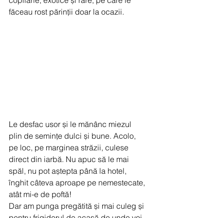
copilărie, exotice și rare, pe care le 
făceau rost părinții doar la ocazii.
Le desfac usor și le mănânc miezul 
plin de semințe dulci și bune. Acolo, 
pe loc, pe marginea străzii, culese 
direct din iarbă. Nu apuc să le mai 
spăl, nu pot aștepta până la hotel, 
înghit câteva aproape pe nemestecate, 
atât mi-e de poftă! 
Dar am punga pregătită și mai culeg și 
pentru frigiderul de acasă de unde voi 