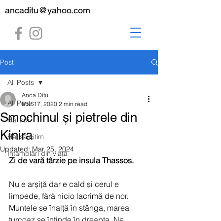
ancaditu@yahoo.com
Post
All Posts
Anca Ditu
All Posts
Mar 17, 2020
2 min read
Smochinul și pietrele din
Hai hui
Kinira
Hai să citim
Updated:
Mar 25, 2024
Întâmplări din viață
Zi de vară târzie pe insula Thassos.
Nu e arșiță dar e cald și cerul e 
limpede, fără nicio lacrimă de nor. 
Muntele se înalță în stânga, marea 
turcoaz se întinde în dreapta. Ne 