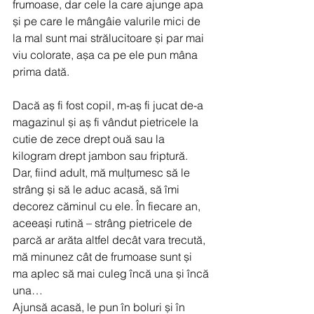
frumoase, dar cele la care ajunge apa 
și pe care le mângâie valurile mici de 
la mal sunt mai strălucitoare și par mai 
viu colorate, așa ca pe ele pun mâna 
prima dată.
Dacă aș fi fost copil, m-aș fi jucat de-a 
magazinul și aș fi vândut pietricele la 
cutie de zece drept ouă sau la 
kilogram drept jambon sau friptură.
Dar, fiind adult, mă mulțumesc să le 
strâng și să le aduc acasă, să îmi 
decorez căminul cu ele. În fiecare an, 
aceeași rutină – strâng pietricele de 
parcă ar arăta altfel decât vara trecută, 
mă minunez cât de frumoase sunt și 
ma aplec să mai culeg încă una și încă 
una…
Ajunsă acasă, le pun în boluri și în 