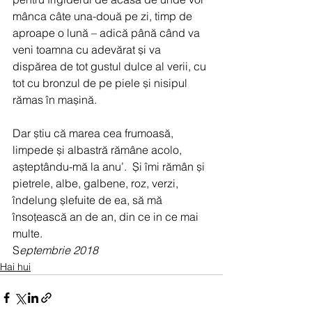
mânca câte una-două pe zi, timp de 
aproape o lună – adică până când va 
veni toamna cu adevărat și va 
dispărea de tot gustul dulce al verii, cu 
tot cu bronzul de pe piele și nisipul 
rămas în mașină. 
Dar știu că marea cea frumoasă, 
limpede și albastră rămâne acolo, 
așteptându-mă la anu’.  Și îmi rămân și 
pietrele, albe, galbene, roz, verzi, 
îndelung șlefuite de ea, să mă 
însoțească an de an, din ce in ce mai 
multe.
S
eptembrie 2018
Hai hui