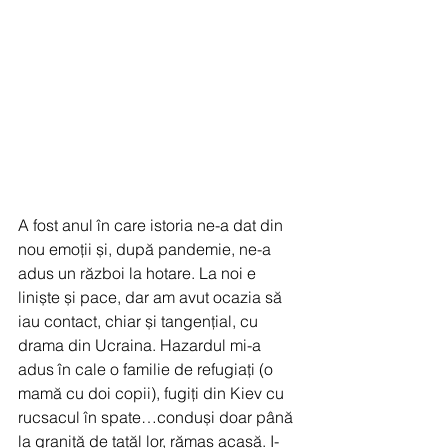
A fost anul în care istoria ne-a dat din 
nou emoții și, după pandemie, ne-a 
adus un război la hotare. La noi e 
liniște și pace, dar am avut ocazia să 
iau contact, chiar și tangențial, cu 
drama din Ucraina. Hazardul mi-a 
adus în cale o familie de refugiați (o 
mamă cu doi copii), fugiți din Kiev cu 
rucsacul în spate…conduși doar până 
la graniță de tatăl lor, rămas acasă. I-