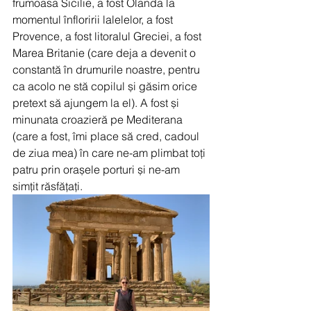
frumoasa Sicilie, a fost Olanda la 
momentul înfloririi lalelelor, a fost 
Provence, a fost litoralul Greciei, a fost 
Marea Britanie (care deja a devenit o 
constantă în drumurile noastre, pentru 
ca acolo ne stă copilul și găsim orice 
pretext să ajungem la el). A fost și 
minunata croazieră pe Mediterana 
(care a fost, îmi place să cred, cadoul 
de ziua mea) în care ne-am plimbat toți 
patru prin orașele porturi și ne-am 
simțit răsfățați. 