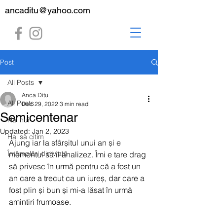
ancaditu@yahoo.com
Post
All Posts
Anca Ditu
All Posts
Dec 29, 2022
3 min read
Semicentenar
Hai hui
Updated:
Jan 2, 2023
Hai să citim
Ajung iar la sfârșitul unui an și e 
Întâmplări din viață
momentul să îl analizez. Îmi e tare drag 
să privesc în urmă pentru că a fost un 
an care a trecut ca un iureș, dar care a 
fost plin și bun și mi-a lăsat în urmă 
amintiri frumoase.