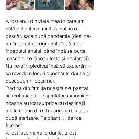
A fost anul din viața mea în care am 
călătorit cel mai mult. A fost ca o 
descătușare după pandemie (deși ne-
am început peregrinările încă de la 
începutul anului, când încă se purta 
mască și se făceau teste și declarații). 
Nu ne-a împiedicat însă să explorăm – 
să revedem locuri cunoscute dar să și 
descoperim locuri noi.
Tradiția din familia noastră s-a păstrat 
și anul acesta – majoritatea excursiilor 
noastre au fost surprize cu destinații 
aflate uneori direct în aeroport, alteori 
după aterizare. Palpitant … dar ce 
frumos!
A fost fascinanta Iordanie, a fost 