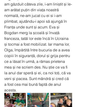
am găzduit câteva zile, i-am liniștit și le-
am arătat puțin din viața noastră 
normală, ne-am jucat cu ei si i-am 
plimbat, ajutându-i apoi să ajungă în 
Franța unde sunt și acum. Eva și 
Bogdan merg la școală și învață 
franceza, tatăl lor este încă în Ucraina 
și tocmai a fost mobilizat. Iar mama lor, 
Olga, împărțită între bucuria de a avea 
copiii în siguranță, dorul și grija pentru 
ce a lăsat în urmă, a rămas prietena 
mea și ne scriem des. Nu știe ce va fi 
la anul dar speră și ei, ca noi toți, că va 
veni și pacea. Sunt mândră și cred că 
a fost cea mai bună faptă de anul 
acesta.