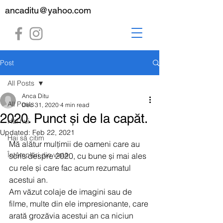
ancaditu@yahoo.com
Post
All Posts
Anca Ditu
All Posts
Dec 31, 2020
4 min read
2020. Punct și de la capăt.
Hai hui
Updated:
Feb 22, 2021
Hai să citim
Mă alătur mulțimii de oameni care au 
Întâmplări din viață
scris despre 2020, cu bune și mai ales 
cu rele și care fac acum rezumatul 
acestui an.
Am văzut colaje de imagini sau de 
filme, multe din ele impresionante, care 
arată grozăvia acestui an ca niciun 