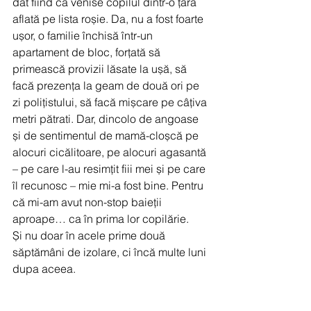
dat fiind că venise copilul dintr-o țară 
aflată pe lista roșie. Da, nu a fost foarte 
ușor, o familie închisă într-un 
apartament de bloc, forțată să 
primească provizii lăsate la ușă, să 
facă prezența la geam de două ori pe 
zi polițistului, să facă mișcare pe câțiva 
metri pătrati. Dar, dincolo de angoase 
și de sentimentul de mamă-cloșcă pe 
alocuri cicălitoare, pe alocuri agasantă 
– pe care l-au resimțit fiii mei și pe care 
îl recunosc – mie mi-a fost bine. Pentru 
că mi-am avut non-stop baieții 
aproape… ca în prima lor copilărie.
Și nu doar în acele prime două 
săptămâni de izolare, ci încă multe luni 
dupa aceea. 