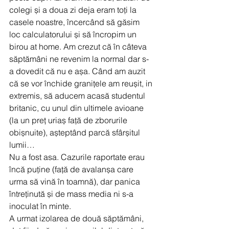
colegi și a doua zi deja eram toți la 
casele noastre, încercând să găsim 
loc calculatorului și să încropim un 
birou at home. Am crezut că în câteva 
săptămâni ne revenim la normal dar s-
a dovedit că nu e așa. Când am auzit 
că se vor închide granițele am reușit, in 
extremis, să aducem acasă studentul 
britanic, cu unul din ultimele avioane 
(la un preț uriaș față de zborurile 
obișnuite), așteptând parcă sfârșitul 
lumii…
Nu a fost asa. Cazurile raportate erau 
încă puține (față de avalanșa care 
urma să vină în toamnă), dar panica 
întreținută și de mass media ni s-a 
inoculat în minte.
A urmat izolarea de două săptămâni, 