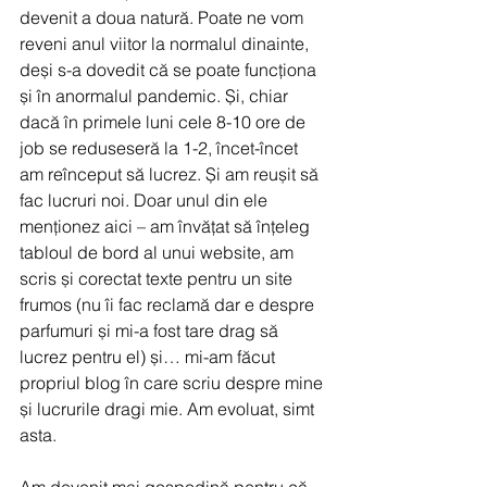
devenit a doua natură. Poate ne vom 
reveni anul viitor la normalul dinainte, 
deși s-a dovedit că se poate funcționa 
și în anormalul pandemic. Și, chiar 
dacă în primele luni cele 8-10 ore de 
job se reduseseră la 1-2, încet-încet 
am reînceput să lucrez. Și am reușit să 
fac lucruri noi. Doar unul din ele 
menționez aici – am învățat să înțeleg 
tabloul de bord al unui website, am 
scris și corectat texte pentru un site 
frumos (nu îi fac reclamă dar e despre 
parfumuri și mi-a fost tare drag să 
lucrez pentru el) și… mi-am făcut 
propriul blog în care scriu despre mine 
și lucrurile dragi mie. Am evoluat, simt 
asta.