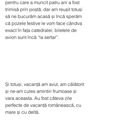
pentru care a muncit patru ani a fost 
trimisă prin poștă; dar am reușit totuși 
să ne bucurăm acasă și încă sperăm 
că pozele festive le vom face cândva 
exact în fața catedralei; biletele de 
avion sunt încă “la sertar”.
Și totuși, vacanță am avut, am călătorit 
și ne-am cules amintiri frumoase și 
vara aceasta. Au fost câteva zile 
perfecte de vacanță românească, cu 
mare și cu deltă. 