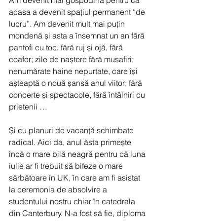
Am devenit mai gospodină pentru că 
acasa a devenit spațiul permanent “de 
lucru”. Am devenit mult mai puțin 
mondenă și asta a însemnat un an fără 
pantofi cu toc, fără ruj și ojă, fără 
coafor; zile de naștere fără musafiri; 
nenumărate haine nepurtate, care își 
așteaptă o nouă șansă anul viitor; fără 
concerte și spectacole, fără întâlniri cu 
prietenii …
Și cu planuri de vacanță schimbate 
radical. Aici da, anul ăsta primește 
încă o mare bilă neagră pentru că luna 
iulie ar fi trebuit să bifeze o mare 
sărbătoare în UK, în care am fi asistat 
la ceremonia de absolvire a 
studentului nostru chiar în catedrala 
din Canterbury. N-a fost să fie, diploma 