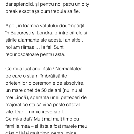
dar splendid, și pentru noi patru un city 
break exact așa cum trebuia sa fie.
Apoi, în toamna valulului doi, împărțiți 
în București și Londra, printre cifrele și 
știrile alarmante ale acestui an altfel, 
noi am rămas … la fel. Sunt 
recunoscatoare pentru asta.
Ce mi-a luat anul ăsta? Normalitatea 
pe care o știam, îmbrățișările 
prietenilor, o ceremonie de absolvire, 
un mare chef de 50 de ani (nu, nu al 
meu..încă), speranța unei petreceri de 
majorat ce sta să vină peste câteva 
zile. Dar …nimic ireversibil…
Ce mi-a dat? Mult mai mult timp cu 
familia mea – și ăsta a fost marele meu 
câștig! Mai mult timp pentru mine, 