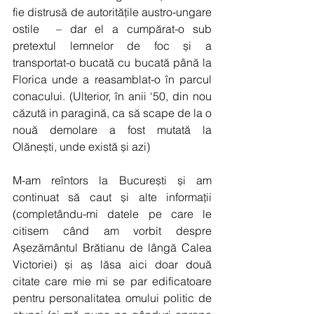
fie distrusă de autoritățile austro-ungare 
ostile  – dar el a cumpărat-o sub 
pretextul lemnelor de foc și a 
transportat-o bucată cu bucată până la 
Florica unde a reasamblat-o în parcul 
conacului. (Ulterior, în anii ‘50, din nou 
căzută in paragină, ca să scape de la o 
nouă demolare a fost mutată la 
Olănești, unde există și azi) 
M-am reîntors la București și am 
continuat să caut și alte informații 
(completându-mi datele pe care le 
citisem când am vorbit despre 
Așezământul Brătianu de lângă Calea 
Victoriei) și aș lăsa aici doar două 
citate care mie mi se par edificatoare 
pentru personalitatea omului politic de 