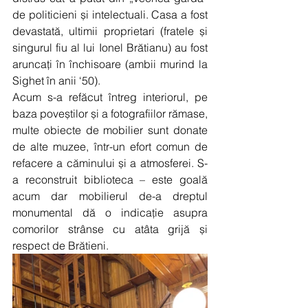
de politicieni și intelectuali. Casa a fost 
devastată, ultimii proprietari (fratele și 
singurul fiu al lui Ionel Brătianu) au fost 
aruncați în închisoare (ambii murind la 
Sighet în anii ‘50).
Acum s-a refăcut întreg interiorul, pe 
baza poveștilor și a fotografiilor rămase, 
multe obiecte de mobilier sunt donate 
de alte muzee, într-un efort comun de 
refacere a căminului și a atmosferei. S-
a reconstruit biblioteca – este goală 
acum dar mobilierul de-a dreptul 
monumental dă o indicație asupra 
comorilor strânse cu atâta grijă și 
respect de Brătieni.  