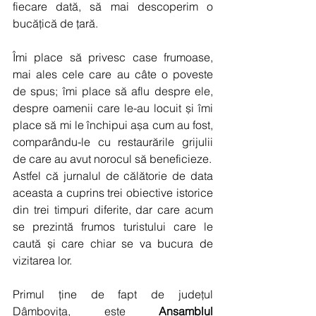
fiecare dată, să mai descoperim o 
bucățică de țară.
Îmi place să privesc case frumoase, 
mai ales cele care au câte o poveste 
de spus; îmi place să aflu despre ele, 
despre oamenii care le-au locuit și îmi 
place să mi le închipui așa cum au fost, 
comparându-le cu restaurările grijulii 
de care au avut norocul să beneficieze.
Astfel că jurnalul de călătorie de data 
aceasta a cuprins trei obiective istorice 
din trei timpuri diferite, dar care acum 
se prezintă frumos turistului care le 
caută și care chiar se va bucura de 
vizitarea lor.
Primul ține de fapt de județul 
Dâmbovița, este 
Ansamblul 