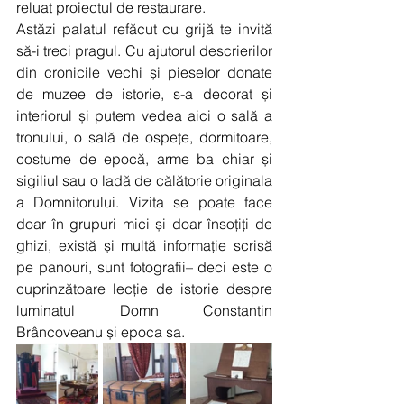
reluat proiectul de restaurare.  
Astăzi palatul refăcut cu grijă te invită 
să-i treci pragul. Cu ajutorul descrierilor 
din cronicile vechi și pieselor donate 
de muzee de istorie, s-a decorat și 
interiorul și putem vedea aici o sală a 
tronului, o sală de ospețe, dormitoare, 
costume de epocă, arme ba chiar și 
sigiliul sau o ladă de călătorie originala 
a Domnitorului. Vizita se poate face 
doar în grupuri mici și doar însoțiți de 
ghizi, există și multă informație scrisă 
pe panouri, sunt fotografii– deci este o 
cuprinzătoare lecție de istorie despre 
luminatul Domn Constantin 
Brâncoveanu și epoca sa.