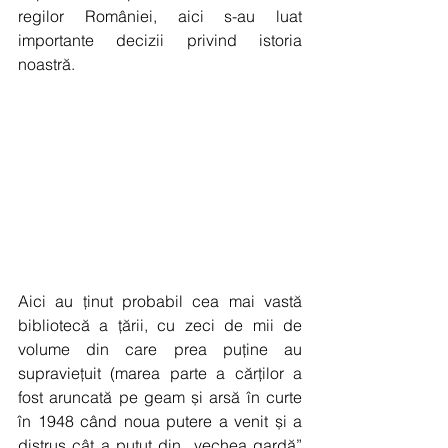
regilor României, aici s-au luat 
importante decizii privind istoria 
noastră.
Aici au ținut probabil cea mai vastă 
bibliotecă a țării, cu zeci de mii de 
volume din care prea puține au 
supraviețuit (marea parte a cărților a 
fost aruncată pe geam și arsă în curte 
în 1948 când noua putere a venit și a 
distrus cât a putut din „vechea gardă” 