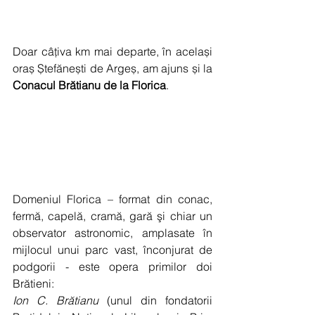
Doar câțiva km mai departe, în același 
oraș Ștefănești de Argeș, am ajuns și la 
Conacul Brătianu de la Florica
. 
Domeniul Florica – format din conac, 
fermă, capelă, cramă, gară şi chiar un 
observator astronomic, amplasate în 
mijlocul unui parc vast, înconjurat de 
podgorii - este opera primilor doi 
Brătieni: 
Ion C. Brătianu
 (unul din fondatorii 