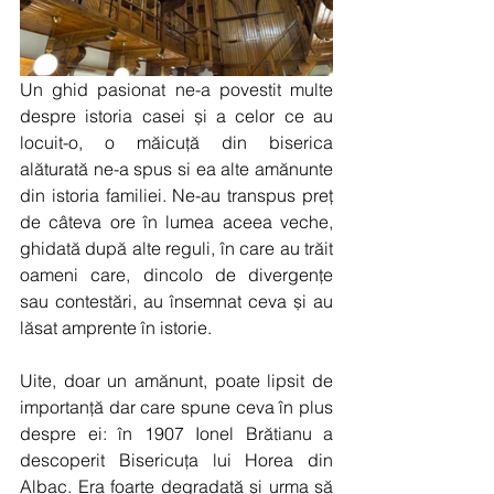
Un ghid pasionat ne-a povestit multe 
despre istoria casei și a celor ce au 
locuit-o, o măicuță din biserica 
alăturată ne-a spus si ea alte amănunte 
din istoria familiei. Ne-au transpus preț 
de câteva ore în lumea aceea veche, 
ghidată după alte reguli, în care au trăit 
oameni care, dincolo de divergențe 
sau contestări, au însemnat ceva și au 
lăsat amprente în istorie.
Uite, doar un amănunt, poate lipsit de 
importanță dar care spune ceva în plus 
despre ei: în 1907 Ionel Brătianu a 
descoperit Bisericuța lui Horea din 
Albac. Era foarte degradată și urma să 