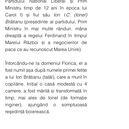
Partidului National Liberal și Prim 
Ministru timp de 12 ani în epoca lui 
Carol I) și fiul său 
Ion I.C. (Ionel) 
Brătianu
 (președinte al partidului, Prim 
Ministru în mai multe rânduri, mâna 
dreaptă a regelui Ferdinand în timpul 
Marelui Război și a negocierilor de 
pace ce au recunoscut Marea Unire).
Întorcându-ne la domeniul Florica, el a 
fost numit așa după numele primei fetițe 
a lui Ion Brătianu (tatăl), care a murit în 
copilărie. Inițial o casă modestă cu 4 
camere, a fost mărită și transformată în 
timp, mai ales de Ionel (de formație 
inginer), ajungând o somptuoasă 
reşedinţă boierească.