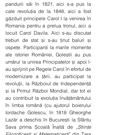
pandurii săi în 1821, aici s-a pus la 
cale revoluția de la 1848, aici a fost 
găzduit principele Carol I la venirea în 
Romania pentru a prelua tronul, aici a 
locuit Carol Davila. Aici s-au discutat 
treburi de stat și s-au ținut baluri și 
ospețe. Participanți la marile momente 
ale istoriei României, Goleștii au pus 
umărul la unirea Principatelor și apoi l-
au sprijinit pe Regele Carol în efortul de 
modernizare a țării, au participat la 
revoluții, la Războiul de Independență 
și la Primul Război Mondial, dar tot ei 
au contribuit la evoluția învățământului 
în limba română (cu ajutorul boierului 
Iordache Golescu, în 1818 Gheorghe 
Lazăr a deschis în București la Sfântu 
Sava prima Școală Înaltă de „
Științe 
Filozoficești și Matematicești
” din Țara 