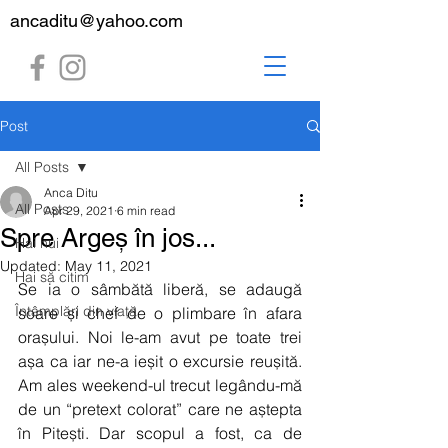
ancaditu@yahoo.com
Post
All Posts
Anca Ditu
All Posts
Apr 29, 2021
6 min read
Spre Argeș în jos...
Hai hui
Updated:
May 11, 2021
Hai să citim
Se ia o sâmbătă liberă, se adaugă 
Întâmplări din viață
soare și chef de o plimbare în afara 
orașului. Noi le-am avut pe toate trei 
așa ca iar ne-a ieșit o excursie reușită. 
Am ales weekend-ul trecut legându-mă 
de un “pretext colorat” care ne aștepta 
în Pitești. Dar scopul a fost, ca de 