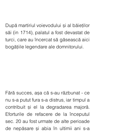
După martiriul voievodului și al băieților 
săi (in 1714), palatul a fost devastat de 
turci, care au încercat să găsească aici 
bogățiile legendare ale domnitorului.
Fără succes, așa că s-au răzbunat - ce 
nu s-a putut fura s-a distrus, iar timpul a 
contribuit și el la degradarea majoră. 
Eforturile de refacere de la începutul 
sec. 20 au fost urmate de alte perioade 
de nepăsare și abia în ultimii ani s-a 