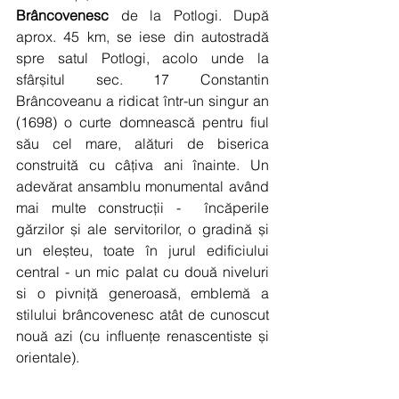
Brâncovenesc
 de la Potlogi. După 
aprox. 45 km, se iese din autostradă 
spre satul Potlogi, acolo unde la 
sfârșitul sec. 17 Constantin 
Brâncoveanu a ridicat într-un singur an 
(1698) o curte domnească pentru fiul 
său cel mare, alături de biserica 
construită cu câțiva ani înainte. Un 
adevărat ansamblu monumental având 
mai multe construcții -  încăperile 
gărzilor și ale servitorilor, o gradină și 
un eleșteu, toate în jurul edificiului 
central - un mic palat cu două niveluri 
si o pivniță generoasă, emblemă a 
stilului brâncovenesc atât de cunoscut 
nouă azi (cu influențe renascentiste și 
orientale). 