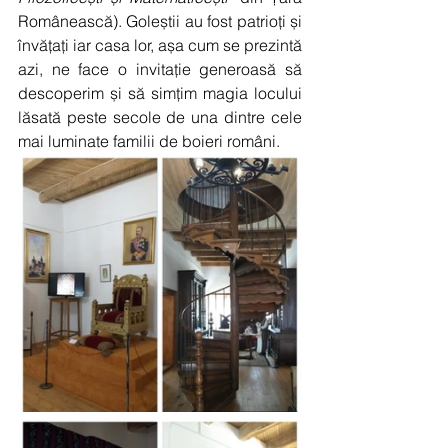
Românească). Goleștii au fost patrioți și 
învățați iar casa lor, așa cum se prezintă 
azi, ne face o invitație generoasă să 
descoperim și să simțim magia locului 
lăsată peste secole de una dintre cele 
mai luminate familii de boieri români.