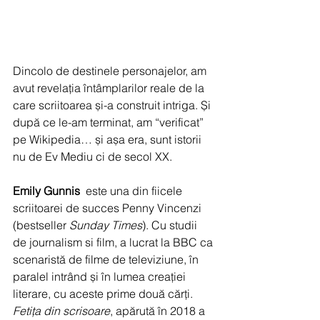
Dincolo de destinele personajelor, am 
avut revelația întâmplarilor reale de la 
care scriitoarea și-a construit intriga. Și 
după ce le-am terminat, am “verificat” 
pe Wikipedia… și așa era, sunt istorii 
nu de Ev Mediu ci de secol XX.
Emily Gunnis
  este una din fiicele  
scriitoarei de succes Penny Vincenzi 
(bestseller 
Sunday Times
). Cu studii 
de journalism si film, a lucrat la BBC ca 
scenaristă de filme de televiziune, în 
paralel intrând și în lumea creației 
literare, cu aceste prime două cărți. 
Fetița din scrisoare
, apărută în 2018 a 