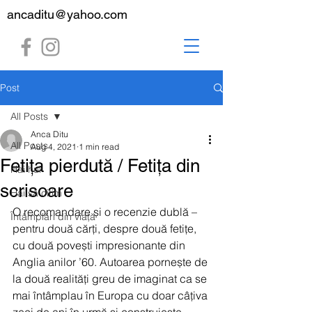
ancaditu@yahoo.com
Post
All Posts
Anca Ditu
All Posts
Aug 4, 2021
1 min read
Fetița pierdută / Fetița din
Hai hui
scrisoare
Hai să citim
O recomandare și o recenzie dublă – 
Întâmplări din viață
pentru două cărți, despre două fetițe, 
cu două povești impresionante din 
Anglia anilor ’60. Autoarea pornește de 
la două realități greu de imaginat ca se 
mai întâmplau în Europa cu doar câțiva 