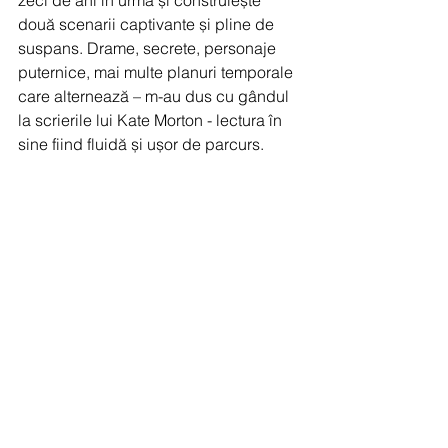
zeci de ani în urmă și construiește 
două scenarii captivante și pline de 
suspans. Drame, secrete, personaje 
puternice, mai multe planuri temporale 
care alternează – m-au dus cu gândul 
la scrierile lui Kate Morton - lectura în 
sine fiind fluidă și ușor de parcurs.