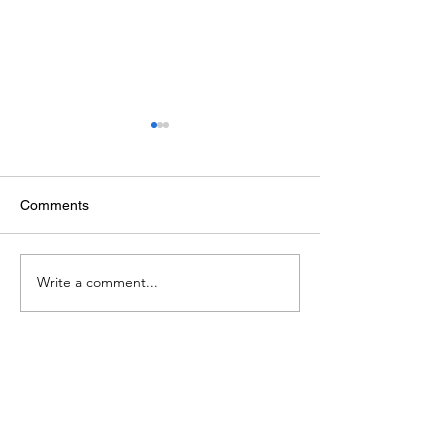
Comments
Poporul cărții
Zavaidoc în anul iubirii
Write a comment...